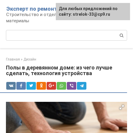
Перейти
Эксперт по ремонту
Для любых предложений по
Для любых предложений по
к
Строительство и отделка: работы и
сайту: strelok-33@cp9.ru
сайту: strelok-33@cp9.ru
контенту
материалы
Поиск:
Главная
»
Дизайн
Полы в деревянном доме: из чего лучше
сделать, технология устройства