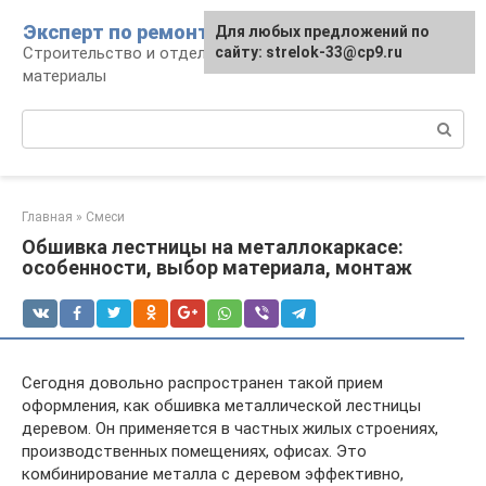
Перейти
Эксперт по ремонту
Для любых предложений по
Для любых предложений по
к
Строительство и отделка: работы и
сайту: strelok-33@cp9.ru
сайту: strelok-33@cp9.ru
контенту
материалы
Поиск:
Главная
»
Смеси
Обшивка лестницы на металлокаркасе:
особенности, выбор материала, монтаж
Сегодня довольно распространен такой прием
оформления, как обшивка металлической лестницы
деревом. Он применяется в частных жилых строениях,
производственных помещениях, офисах. Это
комбинирование металла с деревом эффективно,