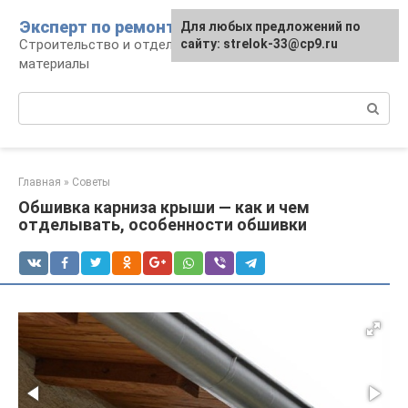
Перейти
Эксперт по ремонту
Для любых предложений по
Для любых предложений по
к
Строительство и отделка: работы и
сайту: strelok-33@cp9.ru
сайту: strelok-33@cp9.ru
контенту
материалы
Поиск:
Главная
»
Советы
Обшивка карниза крыши — как и чем
отделывать, особенности обшивки