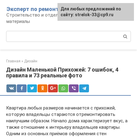
Перейти
Эксперт по ремонту
Для любых предложений по
Для любых предложений по
к
Строительство и отделка: работы и
сайту: strelok-33@cp9.ru
сайту: strelok-33@cp9.ru
контенту
материалы
Поиск:
Главная
»
Дизайн
Дизайн Маленькой Прихожей: 7 ошибок, 4
правила и 73 реальные фото
Квартира любых размеров начинается с прихожей,
которую владельцы стараются отремонтировать
наилучшим образом. Начало дома характеризует вкус, а
также отношение к интерьеру владельцев квартиры.
Одним из основных приёмов оформления стен