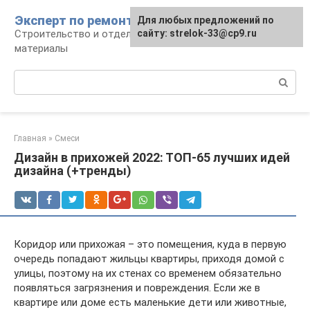
Перейти
Эксперт по ремонту
Для любых предложений по
Для любых предложений по
к
Строительство и отделка: работы и
сайту: strelok-33@cp9.ru
сайту: strelok-33@cp9.ru
контенту
материалы
Поиск:
Главная
»
Смеси
Дизайн в прихожей 2022: ТОП-65 лучших идей
дизайна (+тренды)
Коридор или прихожая – это помещения, куда в первую
очередь попадают жильцы квартиры, приходя домой с
улицы, поэтому на их стенах со временем обязательно
появляться загрязнения и повреждения. Если же в
квартире или доме есть маленькие дети или животные,