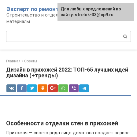
Перейти
Эксперт по ремонту
Для любых предложений по
Для любых предложений по
к
Строительство и отделка: работы и
сайту: strelok-33@cp9.ru
сайту: strelok-33@cp9.ru
контенту
материалы
Поиск:
Главная
»
Советы
Дизайн в прихожей 2022: ТОП-65 лучших идей
дизайна (+тренды)
Особенности отделки стен в прихожей
Прихожая — своего рода лицо дома: она создает первое