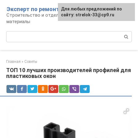
Перейти
Эксперт по ремонту
Для любых предложений по
Для любых предложений по
к
Строительство и отделка: работы и
сайту: strelok-33@cp9.ru
сайту: strelok-33@cp9.ru
контенту
материалы
Поиск:
Главная
»
Советы
ТОП 10 лучших производителей профилей для
пластиковых окон