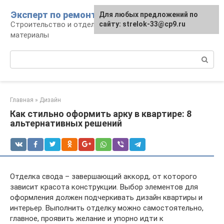
Перейти
Эксперт по ремонту
Для любых предложений по
Для любых предложений по
к
Строительство и отделка: работы и
сайту: strelok-33@cp9.ru
сайту: strelok-33@cp9.ru
контенту
материалы
Поиск:
Главная
»
Дизайн
Как стильно оформить арку в квартире: 8
альтернативных решений
Отделка свода – завершающий аккорд, от которого
зависит красота конструкции. Выбор элементов для
оформления должен подчеркивать дизайн квартиры и
интерьер. Выполнить отделку можно самостоятельно,
главное, проявить желание и упорно идти к