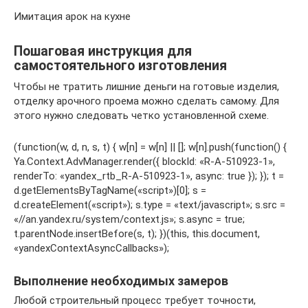
Имитация арок на кухне
Пошаговая инструкция для
самостоятельного изготовления
Чтобы не тратить лишние деньги на готовые изделия,
отделку арочного проема можно сделать самому. Для
этого нужно следовать четко установленной схеме.
(function(w, d, n, s, t) { w[n] = w[n] || []; w[n].push(function() {
Ya.Context.AdvManager.render({ blockId: «R-A-510923-1»,
renderTo: «yandex_rtb_R-A-510923-1», async: true }); }); t =
d.getElementsByTagName(«script»)[0]; s =
d.createElement(«script»); s.type = «text/javascript»; s.src =
«//an.yandex.ru/system/context.js»; s.async = true;
t.parentNode.insertBefore(s, t); })(this, this.document,
«yandexContextAsyncCallbacks»);
Выполнение необходимых замеров
Любой строительный процесс требует точности,