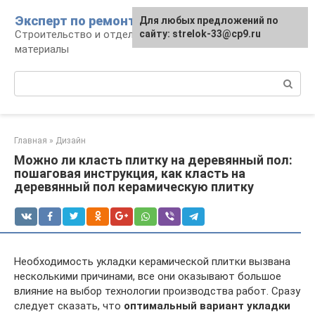
Перейти
Эксперт по ремонту
Для любых предложений по
Для любых предложений по
к
Строительство и отделка: работы и
сайту: strelok-33@cp9.ru
сайту: strelok-33@cp9.ru
контенту
материалы
Поиск:
Главная
»
Дизайн
Можно ли класть плитку на деревянный пол:
пошаговая инструкция, как класть на
деревянный пол керамическую плитку
Необходимость укладки керамической плитки вызвана
несколькими причинами, все они оказывают большое
влияние на выбор технологии производства работ. Сразу
следует сказать, что
оптимальный вариант укладки