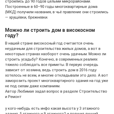
строились до 90 годов целыми микрорайонами.
Построенные в 60–90 годы многоквартирные дома
(МКД) получили названия, в чьё правление они строились
— хрущёвки, брежневки.
Можно ли строить дом в високосном
году?
В нашей стране високосный год считается очень
неудачным для строительства жилых домов, а вот в
некоторых странах наоборот очень удачным. Можно ли
строить усадьбу? Конечно, в современных реалиях
тяжело соблюдать все приметы. В первую очередь
зависит от хозяина, ведь строить дом в 2016 году
хотелось не всем, и многие откладывали это дело. А вот
заморозить проект многоквартирного здания на год уже
не под силам даже компаниям.
Автор Любимая задал вопрос в разделе Строительство
и Ремонт
у кого-нибудь есть инфо какая высота у 3 этажного
здания, 5 этажного и 9 этажного? и получил лучший