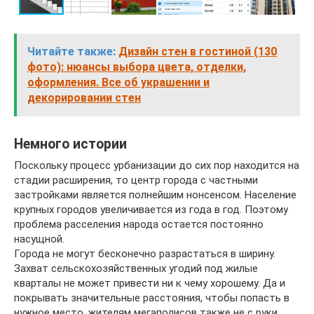
Читайте также:
Дизайн стен в гостиной (130
фото): нюансы выбора цвета, отделки,
оформления. Все об украшении и
декорировании стен
Немного истории
Поскольку процесс урбанизации до сих пор находится на
стадии расширения, то центр города с частными
застройками является полнейшим нонсенсом. Население
крупных городов увеличивается из года в год. Поэтому
проблема расселения народа остается постоянно
насущной.
Города не могут бесконечно разрастаться в ширину.
Захват сельскохозяйственных угодий под жилые
кварталы не может привести ни к чему хорошему. Да и
покрывать значительные расстояния, чтобы попасть в
нужное место, жителям мегаполисов также не с руки.