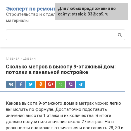
Перейти
Эксперт по ремонту
Для любых предложений по
Для любых предложений по
к
Строительство и отделка: работы и
сайту: strelok-33@cp9.ru
сайту: strelok-33@cp9.ru
контенту
материалы
Поиск:
Главная
»
Дизайн
Сколько метров в высоту 9-этажный дом:
потолки в панельной постройке
Какова высота 9-этажного дома в метрах можно легко
вычислить по формуле. Достаточно подставить
значения высоты 1 этажа и их количества. В итоге
должно получиться значение около 27 метров. Но в
реальности она может отличаться и составлять 28, 30 и