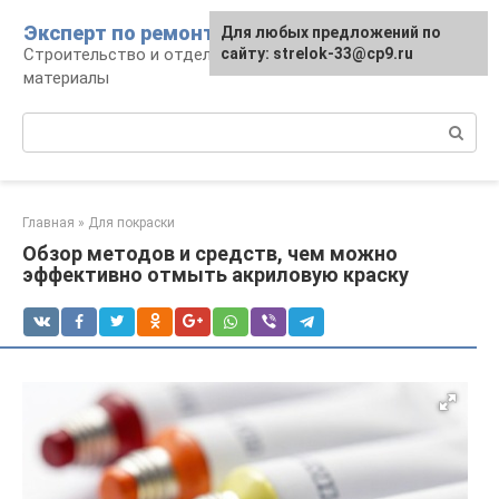
Перейти
Эксперт по ремонту
Для любых предложений по
Для любых предложений по
к
Строительство и отделка: работы и
сайту: strelok-33@cp9.ru
сайту: strelok-33@cp9.ru
контенту
материалы
Поиск:
Главная
»
Для покраски
Обзор методов и средств, чем можно
эффективно отмыть акриловую краску