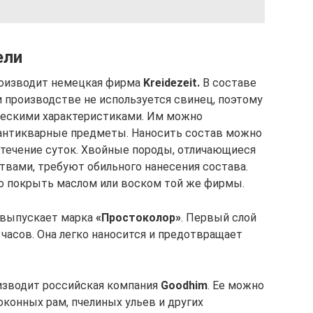
ели
роизводит немецкая фирма
Kreidezeit.
В составе
и производстве не используется свинец, поэтому
ческими характеристиками. Им можно
антикварные предметы. Наносить состав можно
в течение суток. Хвойные породы, отличающиеся
ами, требуют обильного нанесения состава.
 покрыть маслом или воском той же фирмы.
 выпускает марка
«Простоколор»
. Первый слой
 часов. Она легко наносится и предотвращает
изводит российская компания
Goodhim
. Ее можно
оконных рам, пчелиных ульев и других