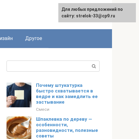
Для любых предложений по
Для любых предложений по
сайту: strelok-33@cp9.ru
сайту: strelok-33@cp9.ru
изайн
Другое
Поиск:
Почему штукатурка
быстро схватывается в
ведре и как замедлить ее
застывание
Смеси
Шпаклевка по дереву —
особенности,
разновидности, полезные
советы