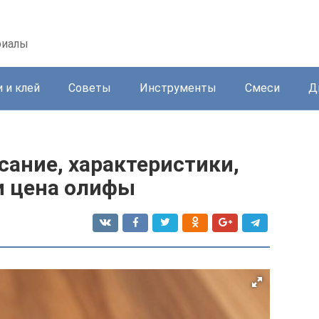
риалы
 и клей
Советы
Инструменты
Смеси
Д
сание, характеристики,
и цена олифы