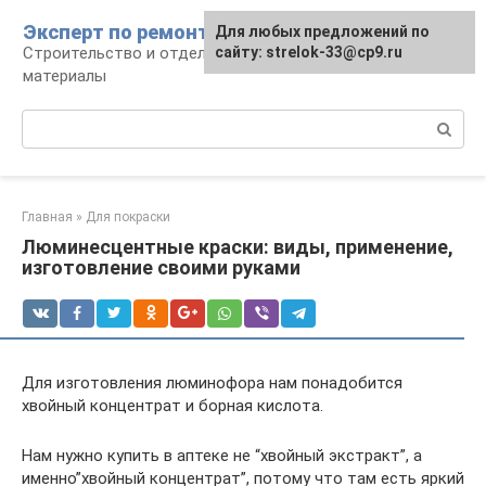
Перейти
Эксперт по ремонту
Для любых предложений по
Для любых предложений по
к
Строительство и отделка: работы и
сайту: strelok-33@cp9.ru
сайту: strelok-33@cp9.ru
контенту
материалы
Поиск:
Главная
»
Для покраски
Люминесцентные краски: виды, применение,
изготовление своими руками
Для изготовления люминофора нам понадобится
хвойный концентрат и борная кислота.
Нам нужно купить в аптеке не “хвойный экстракт”, а
именно”хвойный концентрат”, потому что там есть яркий