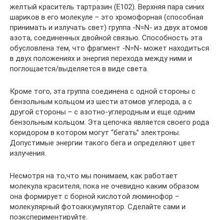
желтый краситель тартразин (Е102). Верхняя пара синих
шариков в его молекуле – это хромофорная (способная
принимать и излучать свет) группа -N=N- из двух атомов
азота, соединенных двойной связью. Способность эта
обусловлена тем, что фрагмент -N=N- может находиться
в двух положениях и энергия перехода между ними и
поглощается/выделяется в виде света.
Кроме того, эта группа соединена с одной стороны с
бензольным кольцом из шести атомов углерода, а с
другой стороны – с азотно-углеродным и еще одним
бензольным кольцом. Эта цепочка является своего рода
коридором в котором могут “бегать” электроны.
Допустимые энергии такого бега и определяют цвет
излучения.
Несмотря на то,что мы понимаем, как работает
молекула красителя, пока не очевидно каким образом
она формирует с борной кислотой люминофор –
молекулярный фотоаккумулятор. Сделайте сами и
поэкспериментируйте.