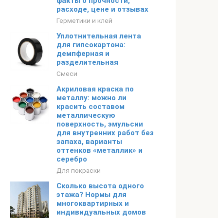
факты о прочности,
расходе, цене и отзывах
Герметики и клей
Уплотнительная лента
для гипсокартона:
демпферная и
разделительная
Смеси
Акриловая краска по
металлу: можно ли
красить составом
металлическую
поверхность, эмульсии
для внутренних работ без
запаха, варианты
оттенков «металлик» и
серебро
Для покраски
Сколько высота одного
этажа? Нормы для
многоквартирных и
индивидуальных домов