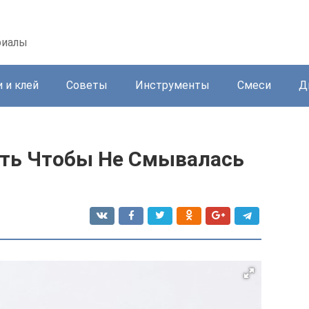
риалы
 и клей
Советы
Инструменты
Смеси
Д
сть Чтобы Не Смывалась