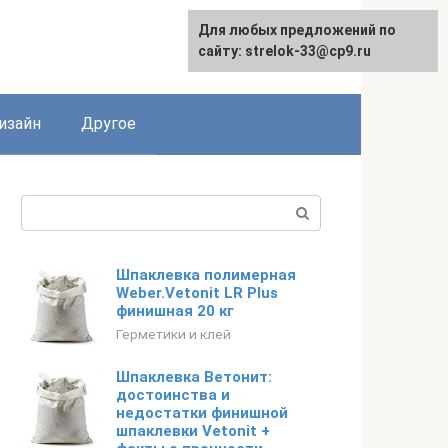
Для любых предложений по
Для любых предложений по
сайту: strelok-33@cp9.ru
сайту: strelok-33@cp9.ru
изайн
Другое
Поиск:
Шпаклевка полимерная
Weber.Vetonit LR Plus
финишная 20 кг
Герметики и клей
Шпаклевка Ветонит:
достоинства и
недостатки финишной
шпаклевки Vetonit +