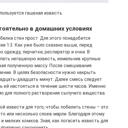
ользуется гашеная известь.
тоятельно в домашних условиях
белки стен прост. Для этого понадобится
ии 1:3. Как уже было сказано выше, перед
 одежду, перчатки, респиратор и очки. В
ать негашеную известь, измельчив крупные
вая полученную массу. После смешивания
ление. В целях безопасности нужно накрыть
адцать-двадцать минут. Далее смесь следует
ь ей настояться в течение шести часов. Именно
о для полного растворения сыпучего вещества.
й извести для того, чтобы побелить стены – это
то или несколько слоев марли. Благодаря этому
и мелких комков. Зная, как погасить известь для
 прилично сэкономить.