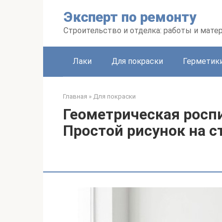
Перейти
Эксперт по ремонту
к
контенту
Строительство и отделка: работы и мате
Лаки
Для покраски
Герметики
Главная
»
Для покраски
Геометрическая роспи
Простой рисунок на с