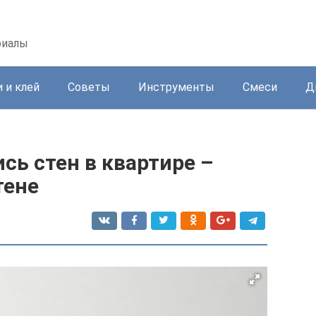
риалы
 и клей
Советы
Инструменты
Смеси
Д
сь стен в квартире –
тене