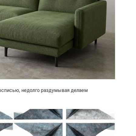
осписью, недолго раздумывая делаем