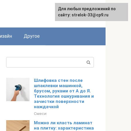
Для любых предложений по
Для любых предложений по
сайту: strelok-33@cp9.ru
сайту: strelok-33@cp9.ru
изайн
Другое
Поиск:
Шлифовка стен после
шпаклевки машинкой,
брусом, руками от А до Я.
Технология ошкуривания и
зачистки поверхности
наждачкой
Смеси
Можно ли класть ламинат
на плитку: характеристика