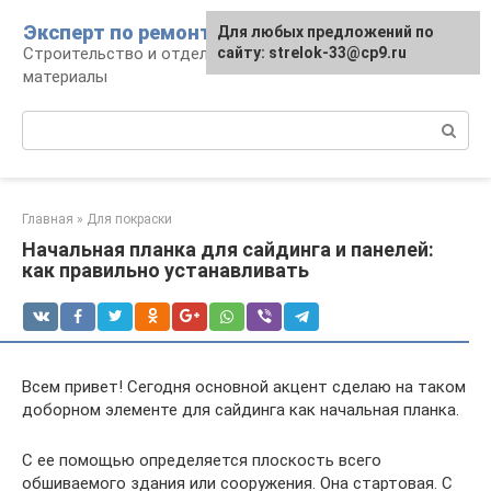
Перейти
Эксперт по ремонту
Для любых предложений по
Для любых предложений по
к
Строительство и отделка: работы и
сайту: strelok-33@cp9.ru
сайту: strelok-33@cp9.ru
контенту
материалы
Поиск:
Главная
»
Для покраски
Начальная планка для сайдинга и панелей:
как правильно устанавливать
Всем привет! Сегодня основной акцент сделаю на таком
доборном элементе для сайдинга как начальная планка.
С ее помощью определяется плоскость всего
обшиваемого здания или сооружения. Она стартовая. С