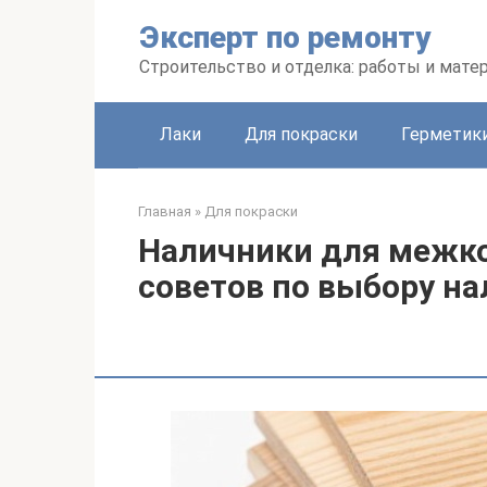
Перейти
Эксперт по ремонту
к
контенту
Строительство и отделка: работы и мате
Лаки
Для покраски
Герметики
Главная
»
Для покраски
Наличники для межко
советов по выбору н