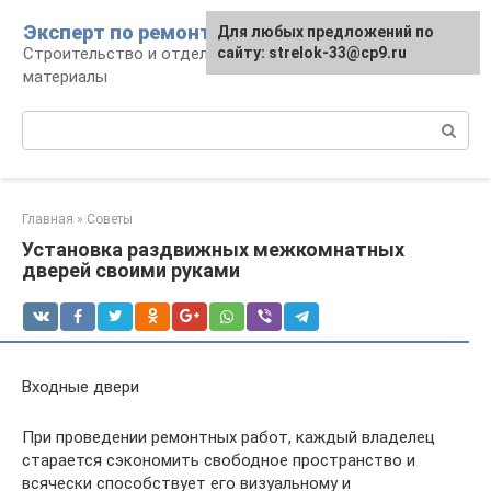
Перейти
Эксперт по ремонту
Для любых предложений по
Для любых предложений по
к
Строительство и отделка: работы и
сайту: strelok-33@cp9.ru
сайту: strelok-33@cp9.ru
контенту
материалы
Поиск:
Главная
»
Советы
Установка раздвижных межкомнатных
дверей своими руками
Входные двери
При проведении ремонтных работ, каждый владелец
старается сэкономить свободное пространство и
всячески способствует его визуальному и