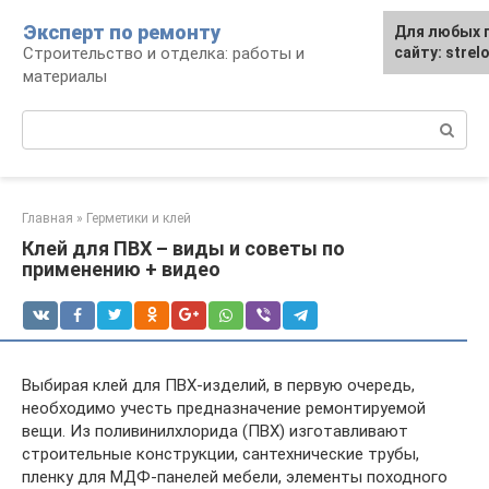
Перейти
Эксперт по ремонту
Для любых 
Для любых 
к
Строительство и отделка: работы и
сайту: strel
сайту: strel
контенту
материалы
Поиск:
Главная
»
Герметики и клей
Клей для ПВХ – виды и советы по
применению + видео
Выбирая клей для ПВХ-изделий, в первую очередь,
необходимо учесть предназначение ремонтируемой
вещи. Из поливинилхлорида (ПВХ) изготавливают
строительные конструкции, сантехнические трубы,
пленку для МДФ-панелей мебели, элементы походного