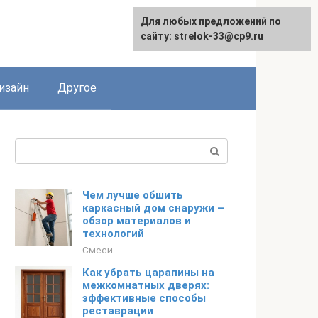
Для любых предложений по
Для любых предложений по
сайту: strelok-33@cp9.ru
сайту: strelok-33@cp9.ru
изайн
Другое
Поиск:
Чем лучше обшить
каркасный дом снаружи –
обзор материалов и
технологий
Смеси
Как убрать царапины на
межкомнатных дверях:
эффективные способы
реставрации