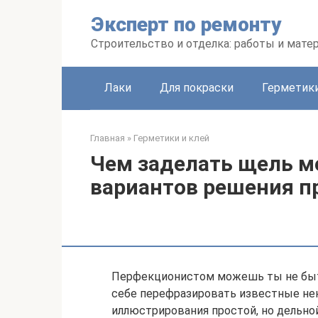
Перейти
Эксперт по ремонту
к
контенту
Строительство и отделка: работы и мате
Лаки
Для покраски
Герметики
Главная
»
Герметики и клей
Чем заделать щель ме
вариантов решения 
Перфекционистом можешь ты не быть
себе перефразировать известные не
иллюстрирования простой, но дельно