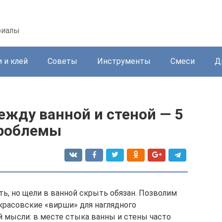
риалы
 и клей
Советы
Инструменты
Смеси
Д
жду ванной и стеной — 5
проблемы
, но щели в ванной скрыть обязан. Позволим
красовские «вирши» для наглядного
й мысли: в месте стыка ванны и стены часто