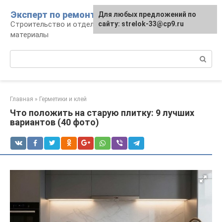
Перейти
Эксперт по ремонту
Для любых предложений по
Для любых предложений по
к
Строительство и отделка: работы и
сайту: strelok-33@cp9.ru
сайту: strelok-33@cp9.ru
контенту
материалы
Поиск:
Главная
»
Герметики и клей
Что положить на старую плитку: 9 лучших
вариантов (40 фото)