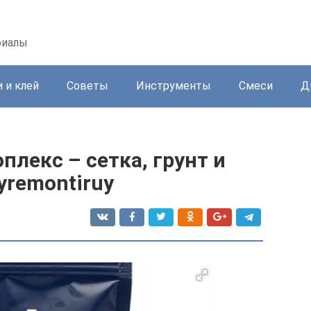
риалы
 и клей
Советы
Инструменты
Смеси
Д
плекс – сетка, грунт и
yremontiruy