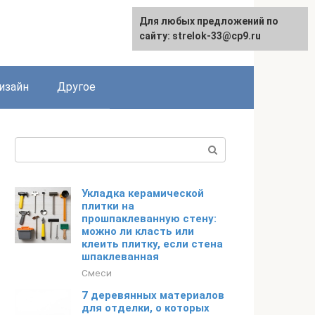
Для любых предложений по
Для любых предложений по
сайту: strelok-33@cp9.ru
сайту: strelok-33@cp9.ru
изайн
Другое
Поиск:
Укладка керамической
плитки на
прошпаклеванную стену:
можно ли класть или
клеить плитку, если стена
шпаклеванная
Смеси
7 деревянных материалов
для отделки, о которых