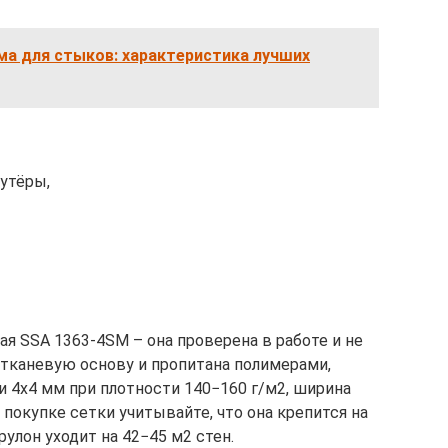
ма для стыков: характеристика лучших
утёры,
я SSA 1363-4SM – она проверена в работе и не
отканевую основу и пропитана полимерами,
и 4х4 мм при плотности 140−160 г/м2, ширина
и покупке сетки учитывайте, что она крепится на
рулон уходит на 42−45 м2 стен.