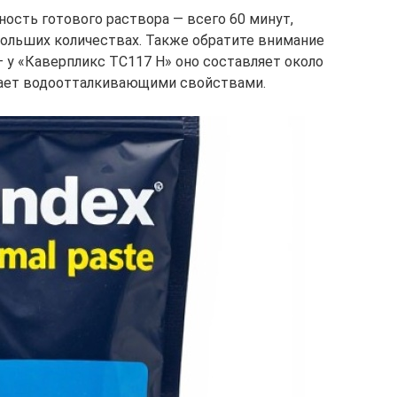
ость готового раствора — всего 60 минут,
больших количествах. Также обратите внимание
 у «Каверпликс TC117 H» оно составляет около
адает водоотталкивающими свойствами.