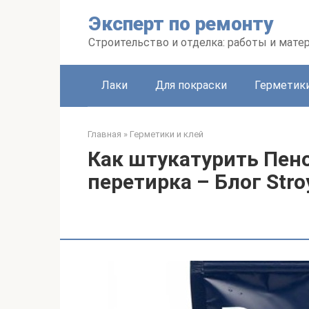
Перейти
Эксперт по ремонту
к
контенту
Строительство и отделка: работы и мате
Лаки
Для покраски
Герметики
Главная
»
Герметики и клей
Как штукатурить Пено
перетирка – Блог Stro