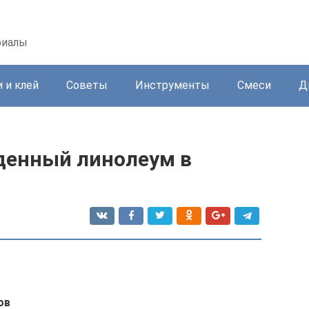
риалы
 и клей
Советы
Инструменты
Смеси
Д
денный линолеум в
ов