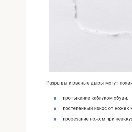
Разрывы и рваные дыры могут появит
протыкание каблуком обуви;
постепенный износ от ножек м
прорезание ножом при неакку