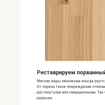
Реставрируем порванны
Мягкие виды линолеума иногда рвутся
От пореза такое повреждение отлича
растянутыми или сморщенными. Так ч
разрыва.