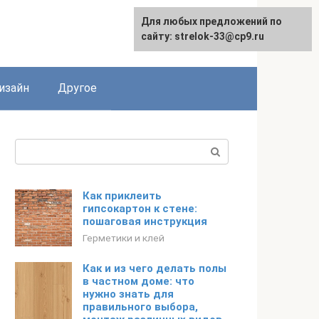
Для любых предложений по
Для любых предложений по
сайту: strelok-33@cp9.ru
сайту: strelok-33@cp9.ru
изайн
Другое
Поиск:
Как приклеить
гипсокартон к стене:
пошаговая инструкция
Герметики и клей
Как и из чего делать полы
в частном доме: что
нужно знать для
правильного выбора,