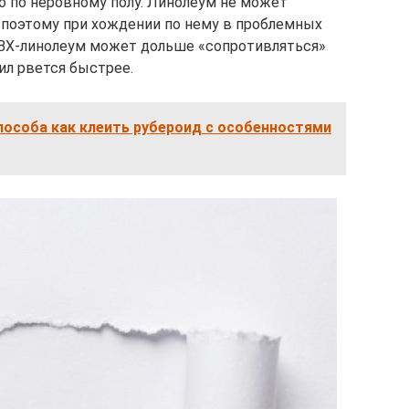
 по неровному полу. Линолеум не может
, поэтому при хождении по нему в проблемных
ПВХ-линолеум может дольше «сопротивляться»
ил рвется быстрее.
пособа как клеить рубероид с особенностями