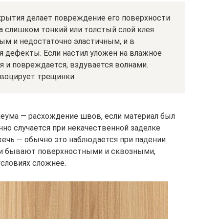
крытия делает повреждение его поверхности
а слишком тонкий или толстый слой клея
ым и недостаточно эластичным, и в
я дефекты. Если настил уложен на влажное
я и повреждается, вздувается волнами.
воцирует трещинки.
еума — расхождение швов, если материал был
чно случается при некачественной заделке
ечь — обычно это наблюдается при падении
оги бывают поверхностными и сквозными,
словиях сложнее.