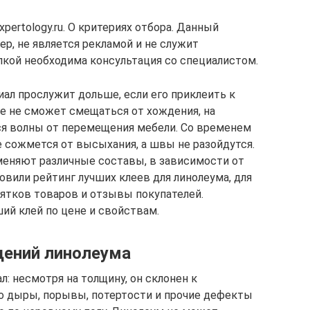
pertology.ru. О критериях отбора. Данный
р, не является рекламой и не служит
пкой необходима консультация со специалистом.
ал прослужит дольше, если его приклеить к
е не сможет смещаться от хождения, на
ся волны от перемещения мебели. Со временем
 сожмется от высыхания, а швы не разойдутся.
меняют различные составы, в зависимости от
овили рейтинг лучших клеев для линолеума, для
сятков товаров и отзывы покупателей.
й клей по цене и свойствам.
дений линолеума
: несмотря на толщину, он склонен к
 дыры, порывы, потертости и прочие дефекты