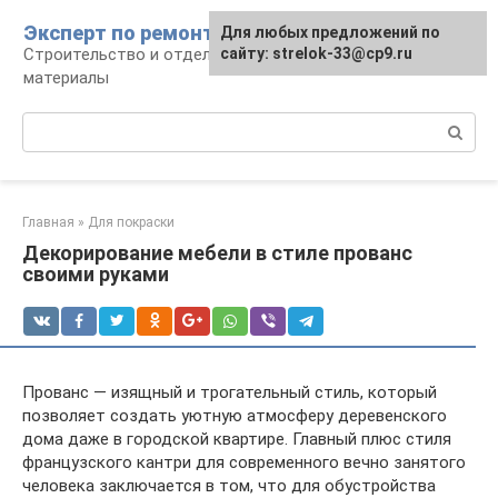
Перейти
Эксперт по ремонту
Для любых предложений по
Для любых предложений по
к
Строительство и отделка: работы и
сайту: strelok-33@cp9.ru
сайту: strelok-33@cp9.ru
контенту
материалы
Поиск:
Главная
»
Для покраски
Декорирование мебели в стиле прованс
своими руками
Прованс — изящный и трогательный стиль, который
позволяет создать уютную атмосферу деревенского
дома даже в городской квартире. Главный плюс стиля
французского кантри для современного вечно занятого
человека заключается в том, что для обустройства