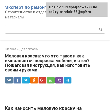
Перейти
Эксперт по ремонту
Для любых предложений по
Для любых предложений по
к
Строительство и отделка: работы и
сайту: strelok-33@cp9.ru
сайту: strelok-33@cp9.ru
контенту
материалы
Поиск:
Главная
»
Для покраски
Меловая краска: что это такое и как
выполняется покраска мебели, и стен?
Пошаговая инструкция, как изготовить
своими руками
Как наносить меловую краску на