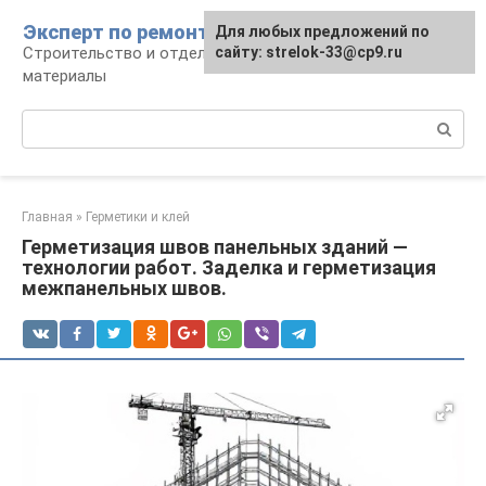
Перейти
Эксперт по ремонту
Для любых предложений по
Для любых предложений по
к
Строительство и отделка: работы и
сайту: strelok-33@cp9.ru
сайту: strelok-33@cp9.ru
контенту
материалы
Поиск:
Главная
»
Герметики и клей
Герметизация швов панельных зданий —
технологии работ. Заделка и герметизация
межпанельных швов.