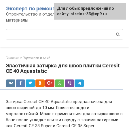
Перейти
Эксперт по ремонту
Для любых предложений по
Для любых предложений по
к
Строительство и отделка: работы и
сайту: strelok-33@cp9.ru
сайту: strelok-33@cp9.ru
контенту
материалы
Поиск:
Главная
»
Герметики и клей
Эластичная затирка для швов плитки Ceresit
CE 40 Aquastatic
Затирка Ceresit CE 40 Aquastatic предназначена для
швов шириной до 10 мм. Является водо и
морозостойкой. Может применяться для затирки швов в
бане после укладке плитки наряду с такими затирками
как Ceresit CE 33 Super и Ceresit CE 35 Super.