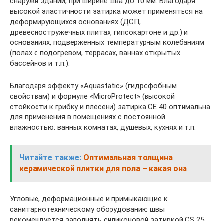
снаружи зданий, при ширине шва до 10 мм. Благодаря
высокой эластичности затирка может применяться на
деформирующихся основаниях (ДСП,
древесностружечных плитах, гипсокартоне и др.) и
основаниях, подверженных температурным колебаниям
(полах с подогревом, террасах, ваннах открытых
бассейнов и т.п.).
Благодаря эффекту «Aquastatic» (гидрофобным
свойствам) и формуле «MicroProtect» (высокой
стойкости к грибку и плесени) затирка CE 40 оптимальна
для применения в помещениях с постоянной
влажностью: ванных комнатах, душевых, кухнях и т.п.
Читайте также:
Оптимальная толщина
керамической плитки для пола – какая она
Угловые, деформационные и примыкающие к
санитарнотехническому оборудованию швы
рекомендуется заполнять силиконовой затиркой CS 25.