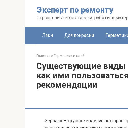
Перейти
Эксперт по ремонту
к
контенту
Строительство и отделка: работы и мате
Лаки
Для покраски
Герметики
Главная
»
Герметики и клей
Существующие виды г
как ими пользоваться
рекомендации
Зеркало – хрупкое изделие, которое 
является неотъемлемым в каждом дом