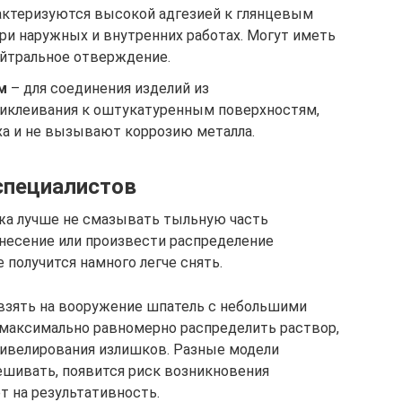
актеризуются высокой адгезией к глянцевым
ри наружных и внутренних работах. Могут иметь
йтральное отверждение.
м
– для соединения изделий из
приклеивания к оштукатуренным поверхностям,
аха и не вызывают коррозию металла.
специалистов
а лучше не смазывать тыльную часть
анесение или произвести распределение
 получится намного легче снять.
взять на вооружение шпатель с небольшими
 максимально равномерно распределить раствор,
нивелирования излишков. Разные модели
ешивать, появится риск возникновения
т на результативность.