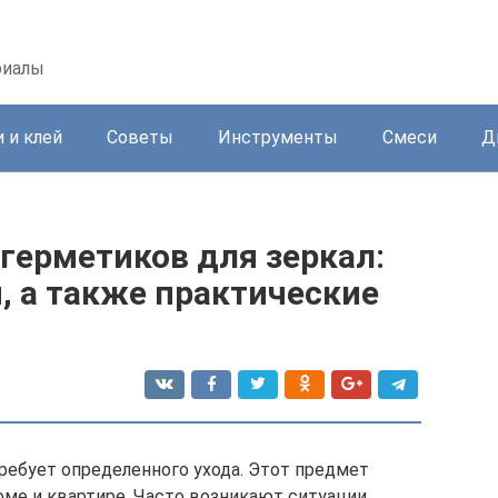
риалы
 и клей
Советы
Инструменты
Смеси
Д
ерметиков для зеркал:
, а также практические
требует определенного ухода. Этот предмет
е и квартире. Часто возникают ситуации,