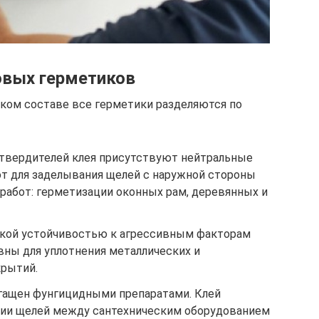
овых герметиков
ском составе все герметики разделяются по
отвердителей клея присутствуют нейтральные
т для заделывания щелей с наружной стороны
 работ: герметизации оконных рам, деревянных и
кой устойчивостью к агрессивным факторам
ны для уплотнения металлических и
крытий.
гащен фунгицидными препаратами. Клей
ции щелей между сантехническим оборудованием