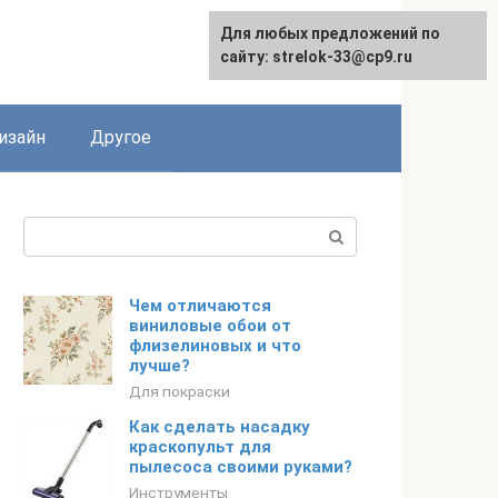
Для любых предложений по
Для любых предложений по
сайту: strelok-33@cp9.ru
сайту: strelok-33@cp9.ru
изайн
Другое
Поиск:
Чем отличаются
виниловые обои от
флизелиновых и что
лучше?
Для покраски
Как сделать насадку
краскопульт для
пылесоса своими руками?
Инструменты