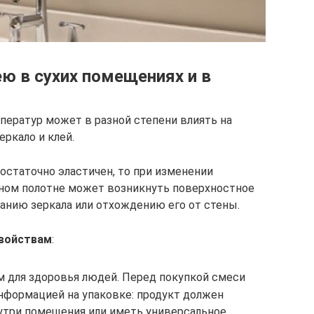
ею в сухих помещениях и в
ператур может в разной степени влиять на
еркало и клей.
статочно эластичен, то при изменении
ном полотне может возникнуть поверхностное
анию зеркала или отхождению его от стены.
свойствам
:
 для здоровья людей. Перед покупкой смеси
информацией на упаковке: продукт должен
нутри помещения или иметь универсальное