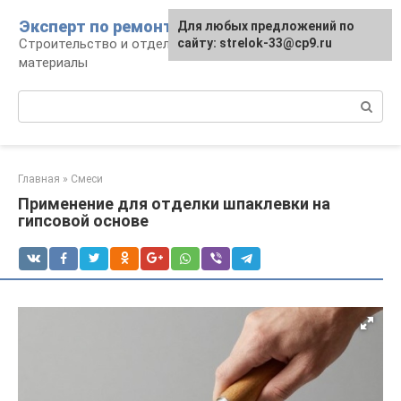
Перейти
Эксперт по ремонту
Для любых предложений по
Для любых предложений по
к
Строительство и отделка: работы и
сайту: strelok-33@cp9.ru
сайту: strelok-33@cp9.ru
контенту
материалы
Поиск:
Главная
»
Смеси
Применение для отделки шпаклевки на
гипсовой основе