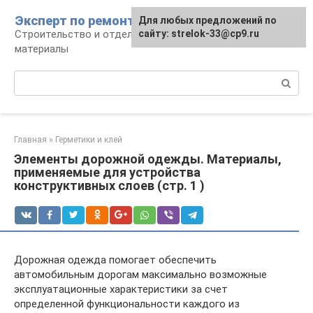
Перейти
Эксперт по ремонту
Для любых предложений по
Для любых предложений по
к
Строительство и отделка: работы и
сайту: strelok-33@cp9.ru
сайту: strelok-33@cp9.ru
контенту
материалы
Поиск:
Главная
»
Герметики и клей
Элементы дорожной одежды. Материалы,
применяемые для устройства
конструктивных слоев (стр. 1 )
Дорожная одежда помогает обеспечить
автомобильным дорогам максимально возможные
эксплуатационные характеристики за счет
определенной функциональности каждого из