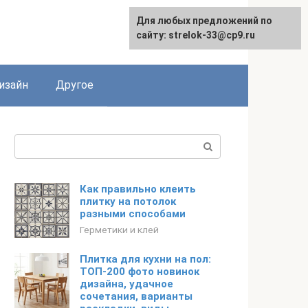
Для любых предложений по
Для любых предложений по
сайту: strelok-33@cp9.ru
сайту: strelok-33@cp9.ru
изайн
Другое
Поиск:
Как правильно клеить
плитку на потолок
разными способами
Герметики и клей
Плитка для кухни на пол:
ТОП-200 фото новинок
дизайна, удачное
сочетания, варианты