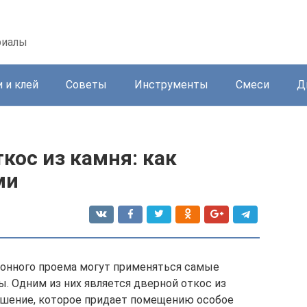
риалы
 и клей
Советы
Инструменты
Смеси
Д
кос из камня: как
ми
конного проема могут применяться самые
. Одним из них является дверной откос из
ешение, которое придает помещению особое