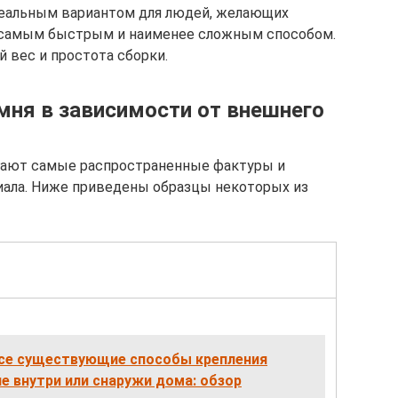
еальным вариантом для людей, желающих
 самым быстрым и наименее сложным способом.
й вес и простота сборки.
мня в зависимости от внешнего
гают самые распространенные фактуры и
иала. Ниже приведены образцы некоторых из
се существующие способы крепления
не внутри или снаружи дома: обзор