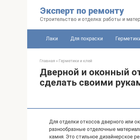
Перейти
Эксперт по ремонту
к
контенту
Строительство и отделка: работы и мате
Лаки
Для покраски
Герметики
Главная
»
Герметики и клей
Дверной и оконный от
сделать своими рука
Для отделки откосов дверного или о
разнообразные отделочные материалы
камня. Это стильное дизайнерское р