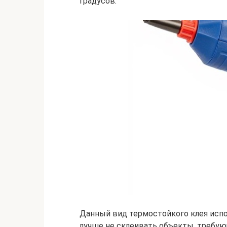
градусов.
Данный вид термостойкого клея испо
лучше не склеивать объекты, требу