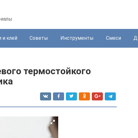
риалы
 и клей
Советы
Инструменты
Смеси
Д
вого термостойкого
ика