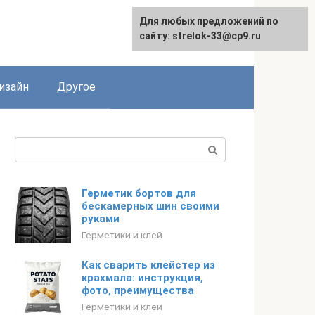
Для любых предложений по
Для любых предложений по
сайту: strelok-33@cp9.ru
сайту: strelok-33@cp9.ru
изайн
Другое
Поиск:
Герметик бортов для
бескамерных шин своими
руками
Герметики и клей
Как сварить клейстер из
крахмала: инструкция,
фото, преимущества
Герметики и клей