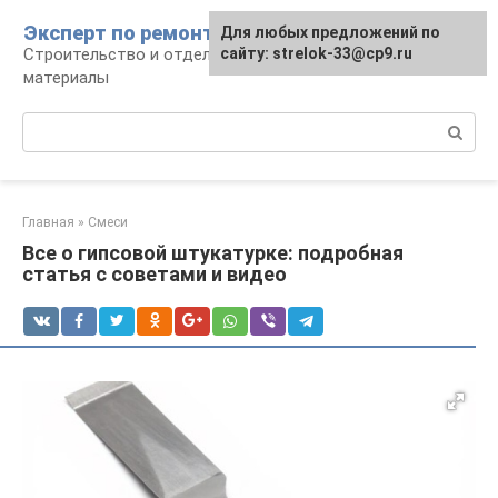
Перейти
Эксперт по ремонту
Для любых предложений по
Для любых предложений по
к
Строительство и отделка: работы и
сайту: strelok-33@cp9.ru
сайту: strelok-33@cp9.ru
контенту
материалы
Поиск:
Главная
»
Смеси
Все о гипсовой штукатурке: подробная
статья с советами и видео