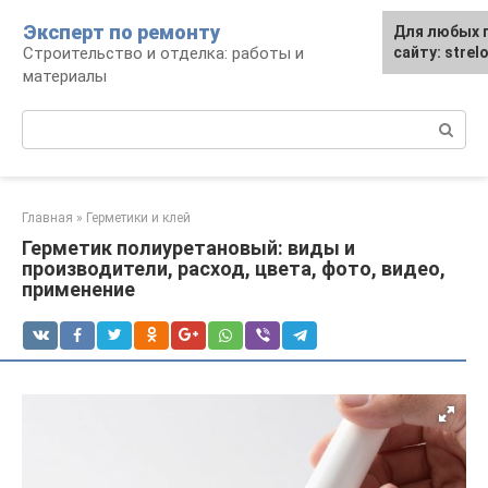
Перейти
Эксперт по ремонту
Для любых 
Для любых 
к
Строительство и отделка: работы и
сайту: strel
сайту: strel
контенту
материалы
Поиск:
Главная
»
Герметики и клей
Герметик полиуретановый: виды и
производители, расход, цвета, фото, видео,
применение