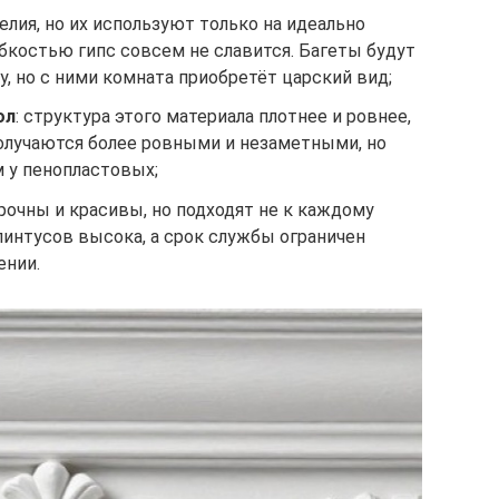
елия, но их используют только на идеально
бкостью гипс совсем не славится. Багеты будут
у, но с ними комната приобретёт царский вид;
ол
: структура этого материала плотнее и ровнее,
получаются более ровными и незаметными, но
 у пенопластовых;
рочны и красивы, но подходят не к каждому
линтусов высока, а срок службы ограничен
ении.