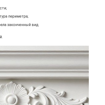
сти;
тура периметра;
рела законченный вид.
й.