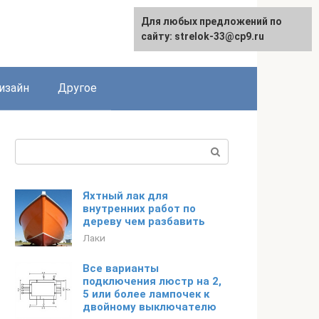
Для любых предложений по
Для любых предложений по
сайту: strelok-33@cp9.ru
сайту: strelok-33@cp9.ru
изайн
Другое
Поиск:
Яхтный лак для
внутренних работ по
дереву чем разбавить
Лаки
Все варианты
подключения люстр на 2,
5 или более лампочек к
двойному выключателю