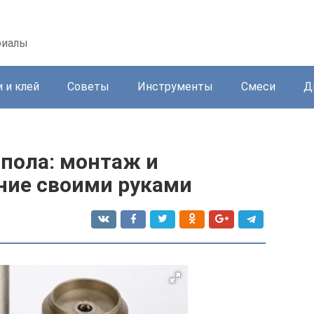
риалы
 и клей
Советы
Инструменты
Смеси
Д
 пола: монтаж и
ение своими руками