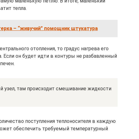
самую маленькую петлю. В итоге, маленький
атит тепла.
терка – “живучий” помощник штукатура
ентрального отопления, то градус нагрева его
а. Если он будет идти в контуры не разбавленный
печен.
й узел, там происходит смешивание жидкости
оличество поступления теплоносителя в каждую
оможет обеспечить требуемый температурный