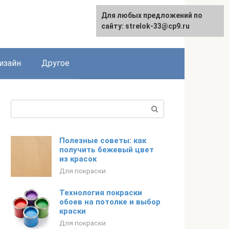
Для любых предложений по
Для любых предложений по
сайту: strelok-33@cp9.ru
сайту: strelok-33@cp9.ru
изайн
Другое
Поиск:
Полезные советы: как
получить бежевый цвет
из красок
Для покраски
Технология покраски
обоев на потолке и выбор
краски
Для покраски