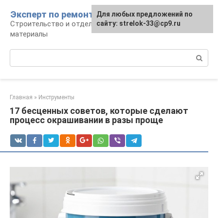
Перейти
Эксперт по ремонту
Для любых предложений по
Для любых предложений по
к
Строительство и отделка: работы и
сайту: strelok-33@cp9.ru
сайту: strelok-33@cp9.ru
контенту
материалы
Поиск:
Главная
»
Инструменты
17 бесценных советов, которые сделают
процесс окрашивании в разы проще