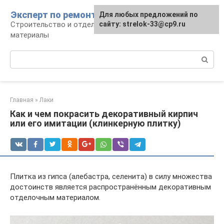
Перейти
Эксперт по ремонту
Для любых предложений по
Для любых предложений по
к
Строительство и отделка: работы и
сайту: strelok-33@cp9.ru
сайту: strelok-33@cp9.ru
контенту
материалы
Поиск:
Главная
»
Лаки
Как и чем покрасить декоративный кирпич
или его имитации (клинкерную плитку)
Плитка из гипса (алебастра, селенита) в силу множества
достоинств является распространённым декоративным
отделочным материалом.