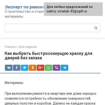
Перейти
Эксперт по ремонту
Для любых предложений по
Для любых предложений по
к
Строительство и отделка: работы и
сайту: strelok-33@cp9.ru
сайту: strelok-33@cp9.ru
контенту
материалы
Поиск:
Главная
»
Для покраски
Как выбрать быстросохнущую краску для
дверей без запаха
Материалы
При выполнении ремонта в квартире или доме нередко
появляется потребность обновления поверхностей
дверных полотен и коробов. Далеко не каждая краска