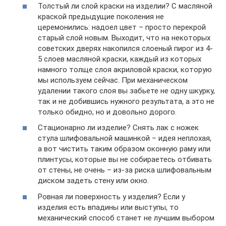
Толстый ли слой краски на изделии? С масляной
краской предыдущие поколения не
церемонились: надоел цвет – просто перекрой
старый слой новым. Выходит, что на некоторых
советских дверях накопился слоеный пирог из 4-
5 слоев масляной краски, каждый из которых
намного толще слоя акриловой краски, которую
мы используем сейчас. При механическом
удалении такого слоя вы забьете не одну шкурку,
так и не добившись нужного результата, а это не
только обидно, но и довольно дорого.
Стационарно ли изделие? Снять лак с ножек
стула шлифовальной машинкой – идея неплохая,
а вот чистить таким образом оконную раму или
плинтусы, которые вы не собираетесь отбивать
от стены, не очень – из-за риска шлифовальным
диском задеть стену или окно.
Ровная ли поверхность у изделия? Если у
изделия есть впадины или выступы, то
механический способ станет не лучшим выбором