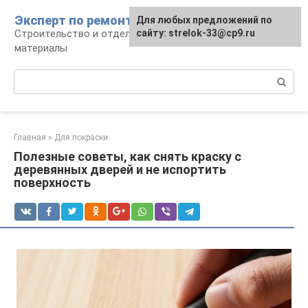
Перейти
Эксперт по ремонту
Для любых предложений по
Для любых предложений по
к
Строительство и отделка: работы и
сайту: strelok-33@cp9.ru
сайту: strelok-33@cp9.ru
контенту
материалы
Поиск:
Главная
»
Для покраски
Полезные советы, как снять краску с
деревянных дверей и не испортить
поверхность