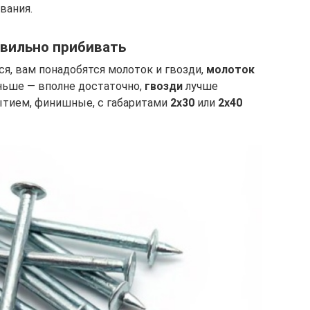
вания.
авильно прибивать
я, вам понадобятся молоток и гвозди,
молоток
ньше — вполне достаточно,
гвозди
лучше
тием, финишные, с габаритами
2х30
или
2х40