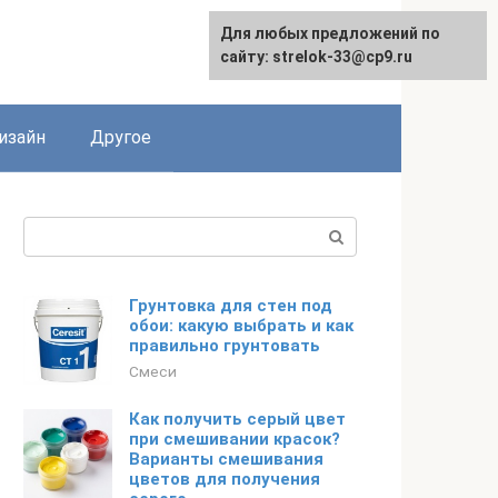
Для любых предложений по
Для любых предложений по
сайту: strelok-33@cp9.ru
сайту: strelok-33@cp9.ru
изайн
Другое
Поиск:
Грунтовка для стен под
обои: какую выбрать и как
правильно грунтовать
Смеси
Как получить серый цвет
при смешивании красок?
Варианты смешивания
цветов для получения