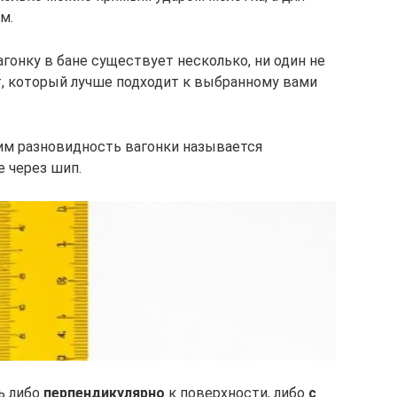
м.
гонку в бане существует несколько, ни один не
т, который лучше подходит к выбранному вами
ним разновидность вагонки называется
е через шип.
ь либо
перпендикулярно
к поверхности, либо
с