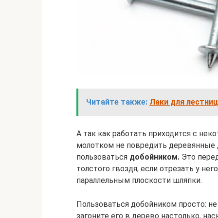
Читайте также:
Лаки для лестниц
А так как работать приходится с нек
молотком не повредить деревянные 
пользоваться
добойником.
Это перед
толстого гвоздя, если отрезать у нег
параллельным плоскости шляпки.
Пользоваться добойником просто: не 
загоните его в дерево настолько, на