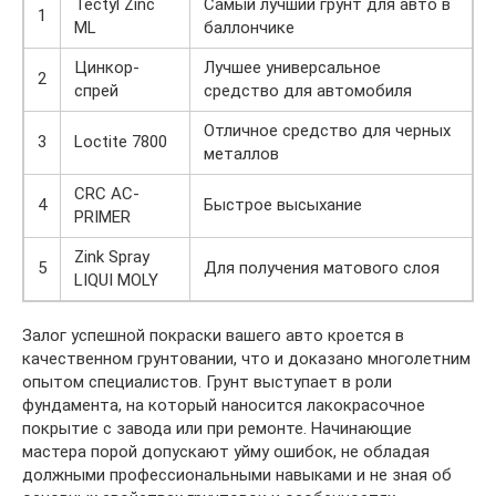
Tectyl Zinc
Самый лучший грунт для авто в
1
ML
баллончике
Цинкор-
Лучшее универсальное
2
спрей
средство для автомобиля
Отличное средство для черных
3
Loctite 7800
металлов
CRC AC-
4
Быстрое высыхание
PRIMER
Zink Spray
5
Для получения матового слоя
LIQUI MOLY
Залог успешной покраски вашего авто кроется в
качественном грунтовании, что и доказано многолетним
опытом специалистов. Грунт выступает в роли
фундамента, на который наносится лакокрасочное
покрытие с завода или при ремонте. Начинающие
мастера порой допускают уйму ошибок, не обладая
должными профессиональными навыками и не зная об