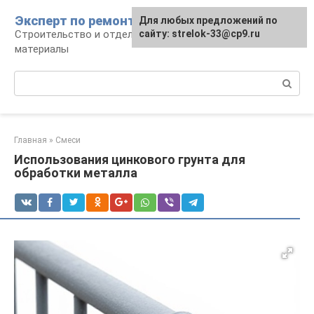
Перейти
Эксперт по ремонту
Для любых предложений по
Для любых предложений по
к
Строительство и отделка: работы и
сайту: strelok-33@cp9.ru
сайту: strelok-33@cp9.ru
контенту
материалы
Поиск:
Главная
»
Смеси
Использования цинкового грунта для
обработки металла