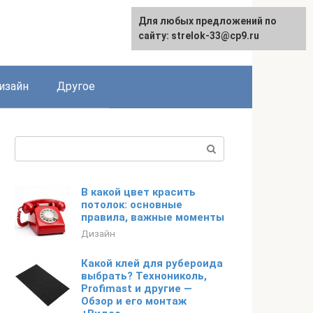
Для любых предложений по
Для любых предложений по
сайту: strelok-33@cp9.ru
сайту: strelok-33@cp9.ru
изайн
Другое
Поиск:
В какой цвет красить
потолок: основные
правила, важные моменты
Дизайн
Какой клей для рубероида
выбрать? Технониколь,
Profimast и другие —
Обзор и его монтаж