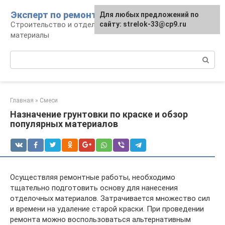
Перейти
Эксперт по ремонту
Для любых предложений по
Для любых предложений по
к
Строительство и отделка: работы и
сайту: strelok-33@cp9.ru
сайту: strelok-33@cp9.ru
контенту
материалы
Поиск:
Главная
»
Смеси
Назначение грунтовки по краске и обзор
популярных материалов
Осуществляя ремонтные работы, необходимо
тщательно подготовить основу для нанесения
отделочных материалов. Затрачивается множество сил
и времени на удаление старой краски. При проведении
ремонта можно воспользоваться альтернативным