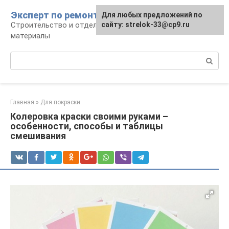
Перейти
Эксперт по ремонту
Для любых предложений по
Для любых предложений по
к
Строительство и отделка: работы и
сайту: strelok-33@cp9.ru
сайту: strelok-33@cp9.ru
контенту
материалы
Поиск:
Главная
»
Для покраски
Колеровка краски своими руками –
особенности, способы и таблицы
смешивания