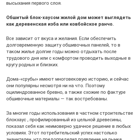
высыхания первого слоя.
Обшитый блок-хаусом жилой дом может выглядеть
как деревенская изба или ковбойское ранчо.
Все зависит от вкуса и желания. Если обеспечить
долговременную защиту обшивочных панелей, то в
таком жилье долгие годы можно отдыхать после
трудового дня или с комфортом проводить выходные в
кругу родных и близких.
Дома-«срубы» имеют многовековую историю, и сейчас
они популярны несмотря ни на что. Поэтому
оцилиндрованное бревно, а также схожие по фактуре
обшивочные материалы — так востребованы.
За многие годы использования в частном строительстве
блокхаус , профилированный из цельной древесины,
показал себя как неимоверно удачное решение в любых
условиях. Этот потребительский успех настолько
значителен, что предопределил появление на рынке