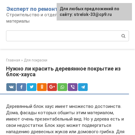
Перейти
Эксперт по ремонту
Для любых предложений по
Для любых предложений по
к
Строительство и отделка: работы и
сайту: strelok-33@cp9.ru
сайту: strelok-33@cp9.ru
контенту
материалы
Поиск:
Главная
»
Для покраски
Нужно ли красить деревянное покрытие из
блок-хауса
Деревянный блок хаус имеет множество достоинств.
Дома, фасады которых обшиты этим материалом,
имеют очень презентабельный вид. Но у дерева есть и
свои недостатки. Блок хаус может подвергаться
нападению древесных жуков или домового грибка. Для