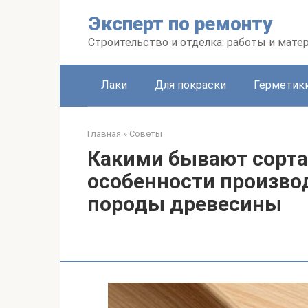
Перейти
Эксперт по ремонту
к
контенту
Строительство и отделка: работы и мате
Лаки
Для покраски
Герметики
Главная
»
Советы
Какими бывают сорта 
особенности произво
породы древесины