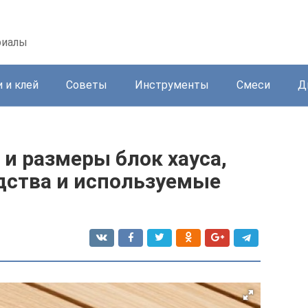
риалы
 и клей
Советы
Инструменты
Смеси
Д
и размеры блок хауса,
дства и используемые