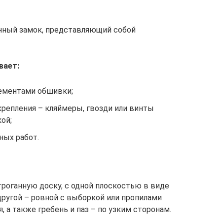
енный замок, представляющий собой
вает:
лементами обшивки;
репления – кляймеры, гвозди или винты
ой;
ных работ.
троганную доску, с одной плоскостью в виде
другой – ровной с выборкой или пропилами
а также гребень и паз – по узким сторонам.