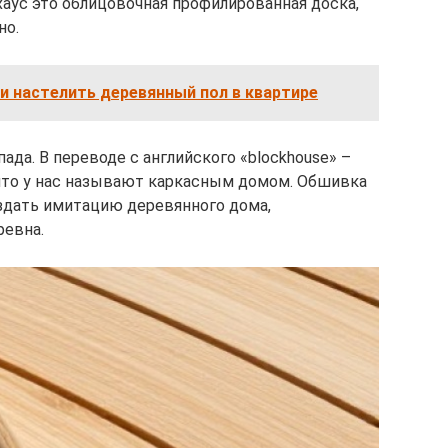
 хаус это облицовочная профилированная доска,
но.
и настелить деревянный пол в квартире
ада. В переводе с английского «blockhouse» –
 что у нас называют каркасным домом. Обшивка
оздать имитацию деревянного дома,
ревна.