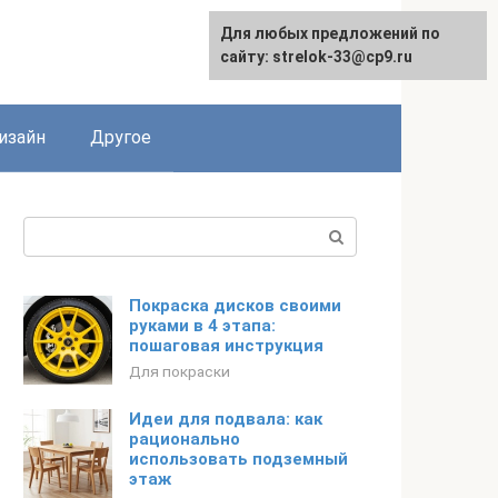
Для любых предложений по
Для любых предложений по
сайту: strelok-33@cp9.ru
сайту: strelok-33@cp9.ru
изайн
Другое
Поиск:
Покраска дисков своими
руками в 4 этапа:
пошаговая инструкция
Для покраски
Идеи для подвала: как
рационально
использовать подземный
этаж