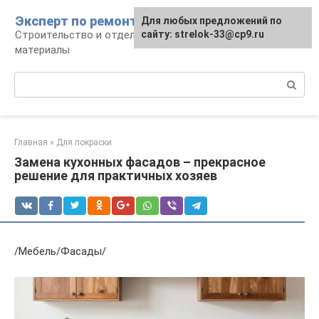
Перейти
Эксперт по ремонту
Для любых предложений по
Для любых предложений по
к
Строительство и отделка: работы и
сайту: strelok-33@cp9.ru
сайту: strelok-33@cp9.ru
контенту
материалы
Поиск:
Главная
»
Для покраски
Замена кухонных фасадов – прекрасное
решение для практичных хозяев
/Мебель/Фасады/