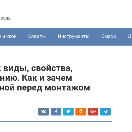
риалы
 и клей
Советы
Инструменты
Смеси
Д
: виды, свойства,
нию. Как и зачем
нной перед монтажом