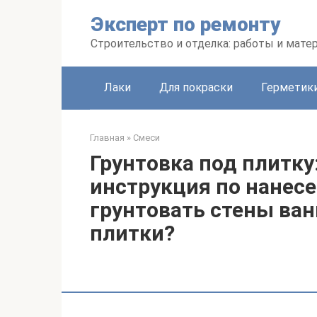
Перейти
Эксперт по ремонту
к
контенту
Строительство и отделка: работы и мате
Лаки
Для покраски
Герметики
Главная
»
Смеси
Грунтовка под плитку
инструкция по нанесе
грунтовать стены ва
плитки?