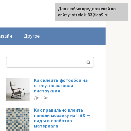
Для любых предложений по
Для любых предложений по
сайту: strelok-33@cp9.ru
сайту: strelok-33@cp9.ru
изайн
Другое
Поиск:
Как клеить фотообои на
стену: пошаговая
инструкция
Дизайн
Как правильно клеить
панели мозаику из ПВХ —
виды и свойства
материала