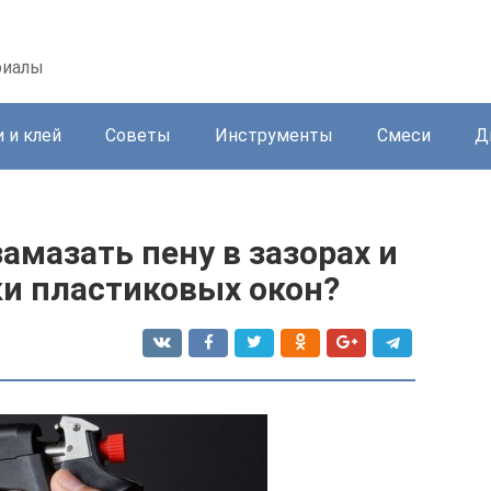
риалы
 и клей
Советы
Инструменты
Смеси
Д
амазать пену в зазорах и
ки пластиковых окон?