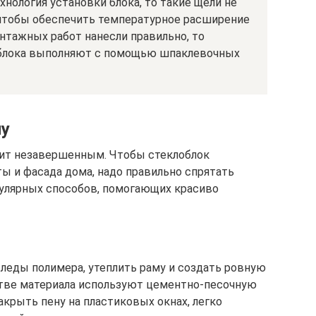
ология установки блока, то такие щели не
чтобы обеспечить температурное расширение
онтажных работ нанесли правильно, то
 блока выполняют с помощью шпаклевочных
ну
ит незавершенным. Чтобы стеклоблок
ы и фасада дома, надо правильно спрятать
пулярных способов, помогающих красиво
леды полимера, утеплить раму и создать ровную
стве материала используют цементно-песочную
 закрыть пену на пластиковых окнах, легко