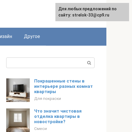
Для любых предложений по
Для любых предложений по
сайту: strelok-33@cp9.ru
сайту: strelok-33@cp9.ru
изайн
Другое
Поиск:
Покрашенные стены в
интерьере разных комнат
квартиры
Для покраски
Что значит чистовая
отделка квартиры в
новостройке?
Смеси